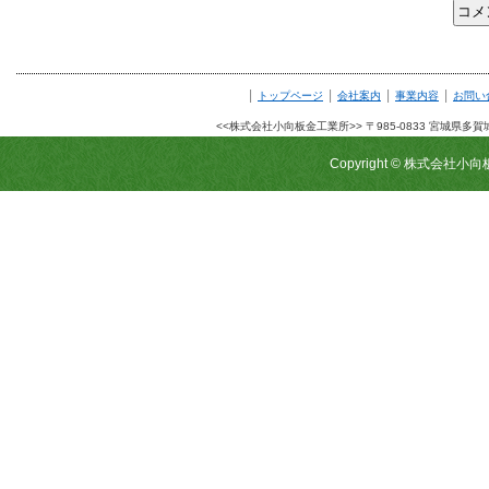
|
|
|
|
トップページ
会社案内
事業内容
お問い
<<株式会社小向板金工業所>> 〒985-0833 宮城県多賀城市栄2
Copyright © 株式会社小向板金