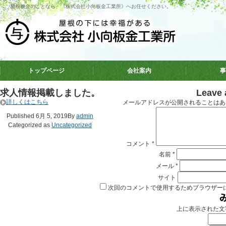
屋根板金のことなら、《株式会社小向板金工業所》へお任せください。
トップページ
会社案内
事
求人情報掲載しました。
Leave
詳しくはこちら
メールアドレスが公開されることはあ
Published
6月 5, 2019
By
admin
Categorized as
Uncategorized
コメント
*
名前
*
メール
*
サイト
次回のコメントで使用するためブラウザー
上に表示された文