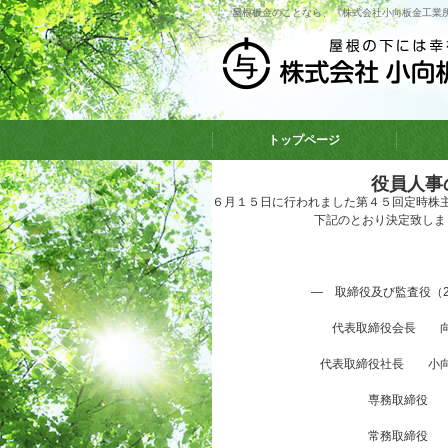
屋根板金のことなら、《株式会社小向板金工業
トップページ
役員人事
６月１５日に行われました第４５回定時株
下記のとおり決定致しま
― 取締役及び監査役（2
代表取締役会長 向
代表取締役社長 小向
専務取締役
常務取締役