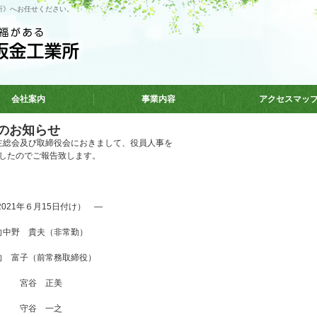
所》へお任せください。
会社案内
事業内容
アクセスマッ
のお知らせ
主総会及び取締役会におきまして、役員人事を
したのでご報告致します。
021年６月15日付け） ―
中野 貴夫（非常勤）
 富子（前常務取締役）
 宮谷 正美
 守谷 一之