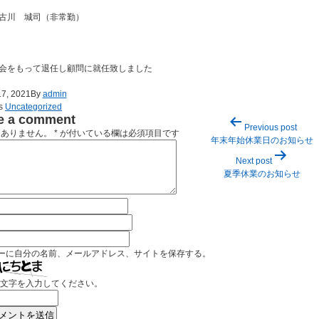
 城司（非常勤）
会をもって退任し顧問に就任致しました
7, 2021
By
admin
as
Uncategorized
投
e a comment
Previous post
稿
はありません。
*
が付いている欄は必須項目です
年末年始休業日のお知らせ
ナ
ビ
Next post
ゲ
夏季休業のお知らせ
ー
シ
ョ
ン
ーに自分の名前、メールアドレス、サイトを保存する。
文字を入力してください。