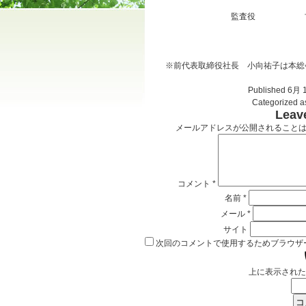
監査役 古川
※前代表取締役社長 小向祐子は本総
Published
6月 1
Categorized 
Leav
メールアドレスが公開されること
コメント
*
名前
*
メール
*
サイト
次回のコメントで使用するためブラウザ
上に表示された