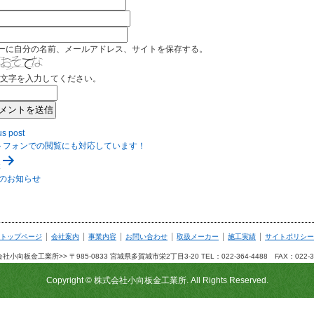
ーに自分の名前、メールアドレス、サイトを保存する。
文字を入力してください。
us post
トフォンでの閲覧にも対応しています！
のお知らせ
|
|
|
|
|
|
トップページ
会社案内
事業内容
お問い合わせ
取扱メーカー
施工実績
サイトポリシー
社小向板金工業所>> 〒985-0833 宮城県多賀城市栄2丁目3-20 TEL：022-364-4488 FAX：022-36
Copyright © 株式会社小向板金工業所. All Rights Reserved.