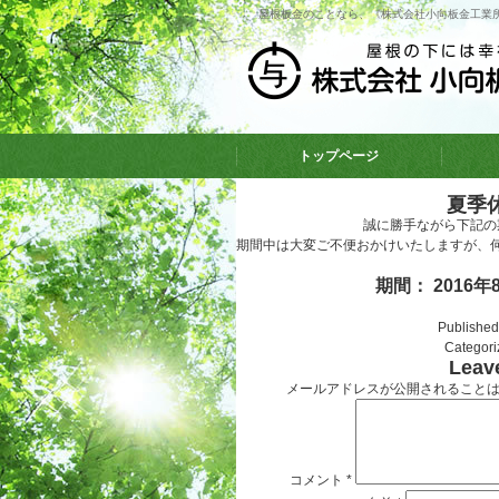
屋根板金のことなら、《株式会社小向板金工業
トップページ
夏季
誠に勝手ながら下記の
期間中は大変ご不便おかけいたしますが、
期間： 2016年
Publishe
Categor
Leav
メールアドレスが公開されること
コメント
*