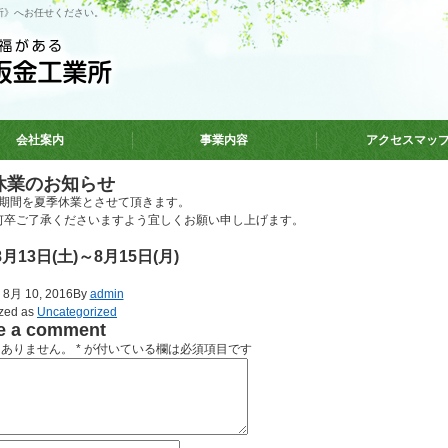
所》へお任せください。
会社案内
事業内容
アクセスマッ
休業のお知らせ
期間を夏季休業とさせて頂きます。
何卒ご了承くださいますよう宜しくお願い申し上げます。
8月13日(土)～8月15日(月)
d
8月 10, 2016
By
admin
ized as
Uncategorized
e a comment
はありません。
*
が付いている欄は必須項目です