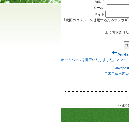
名前
*
メール
*
サイト
次回のコメントで使用するためブラウザ
上に表示された
投
Previo
稿
ホームページを開設いたしました。スマー
ナ
ビ
Next post
ゲ
年末年始休業日
ー
シ
ョ
ン
|
<<株式会