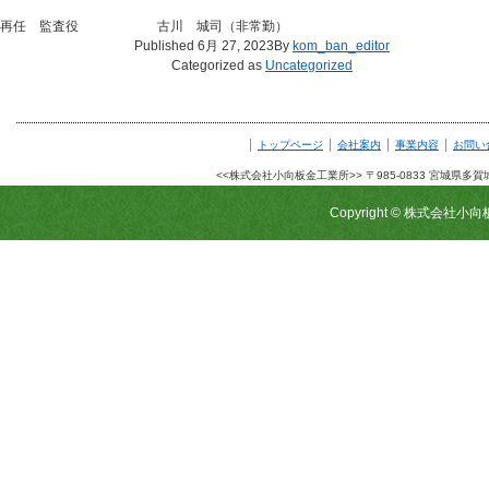
再任 監査役 古川 城司（非常勤）
Published
6月 27, 2023
By
kom_ban_editor
Categorized as
Uncategorized
|
|
|
|
トップページ
会社案内
事業内容
お問い
<<株式会社小向板金工業所>> 〒985-0833 宮城県多賀城市栄2
Copyright © 株式会社小向板金