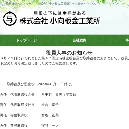
屋根板金のことなら、《株式会社小向板金工業所》へお任せください。
トップページ
会社案内
事
役員人事のお知らせ
６月２２日に行われました第４７回定時株主総会及び取締役会におきまして、役員
下記のとおり決定致しましたのでご報告致します。
― 取締役及び監査役（2023年６月22日付け） ―
再任 代表取締役会長 向中野 貴夫（非常勤）
再任 代表取締役社長 小向 富子
再任 専務取締役 宮谷 正美
再任 常務取締役 守谷 一之